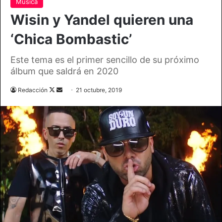
Música
Wisin y Yandel quieren una
‘Chica Bombastic’
Este tema es el primer sencillo de su próximo
álbum que saldrá en 2020
Follow
Send
Redacción
21 octubre, 2019
on
an
X
email