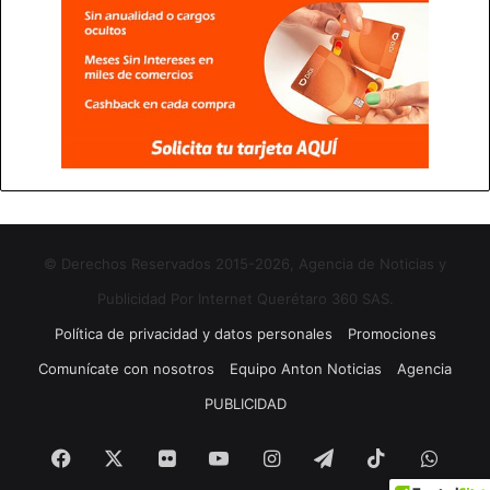
© Derechos Reservados 2015-2026, Agencia de Noticias y
Publicidad Por Internet Querétaro 360 SAS.
Política de privacidad y datos personales
Promociones
Comunícate con nosotros
Equipo Anton Noticias
Agencia
PUBLICIDAD
Facebook
X
Flickr
YouTube
Instagram
Telegram
TikTok
What