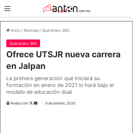
Menú
Inicio
/
Noticias
/
Querétaro 360
Querétaro 360
Ofrece UTSJR nueva carrera
en Jalpan
La primera generación que iniciará su
formación en enero de 2021 lo hará bajo el
modelo de educación dual
Follow
Send
Redacción
9 diciembre, 2020
on
an
X
email