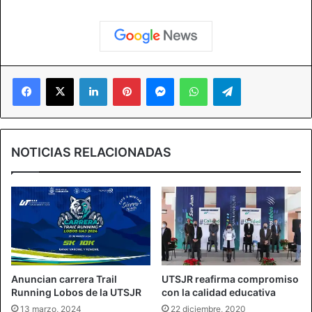
Facebook
X
LinkedIn
Pinterest
Messenger
WhatsApp
Telegram
NOTICIAS RELACIONADAS
Anuncian carrera Trail
UTSJR reafirma compromiso
Running Lobos de la UTSJR
con la calidad educativa
13 marzo, 2024
22 diciembre, 2020