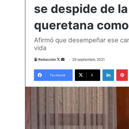
se despide de l
queretana como
Afirmó que desempeñar ese car
vida
Follow
Send
Redacción
29 septiembre, 2021
on
an
LinkedIn
X
email
Facebook
X