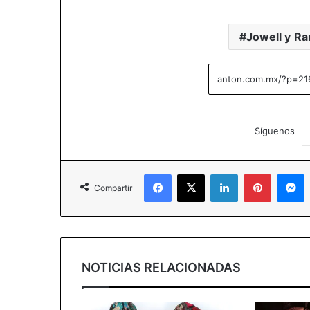
Jowell y R
Síguenos
Facebook
X
LinkedIn
Pinterest
M
Compartir
NOTICIAS RELACIONADAS