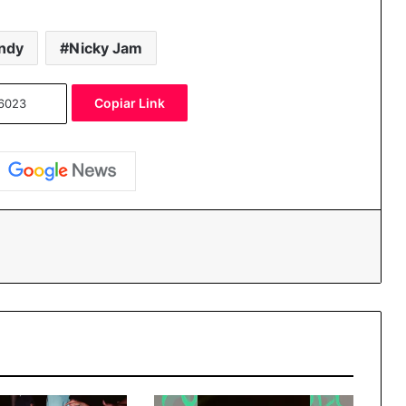
andy
Nicky Jam
Copiar Link
essenger