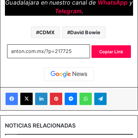
Guadalajara en nuestro canal de
WhatsApp
y
Telegram
.
CDMX
David Bowie
Copiar Link
Facebook
X
LinkedIn
Pinterest
Messenger
WhatsApp
Telegram
NOTICIAS RELACIONADAS