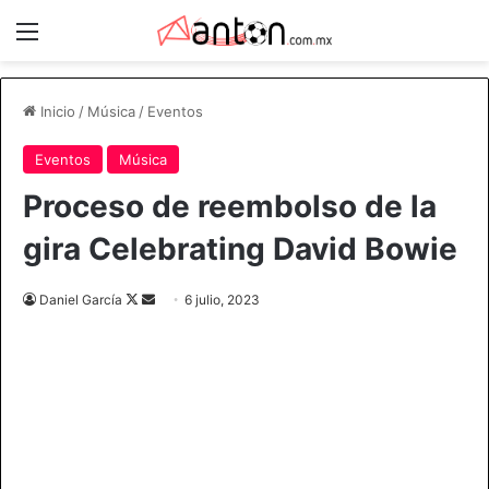
Menú
Inicio
/
Música
/
Eventos
Eventos
Música
Proceso de reembolso de la
gira Celebrating David Bowie
Follow
Send
Daniel García
6 julio, 2023
on
an
X
email