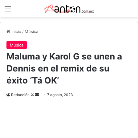
Menú
Inicio
/
Música
Música
Maluma y Karol G se unen a
Dennis en el remix de su
éxito ‘Tá OK’
Follow
Send
Redacción
7 agosto, 2023
on
an
X
email