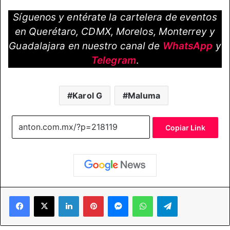
Síguenos y entérate la cartelera de eventos
en Querétaro, CDMX, Morelos, Monterrey y
Guadalajara en nuestro canal de
WhatsApp
y
Telegram
.
Karol G
Maluma
Copiar Link
Facebook
X
LinkedIn
Pinterest
Messenger
WhatsApp
Telegram