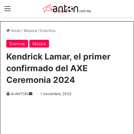
Menú
Inicio
/
Música
/
Eventos
Eventos
Música
Kendrick Lamar, el primer
confirmado del AXE
Ceremonia 2024
Send
IA ANTON
1 noviembre, 2023
an
email