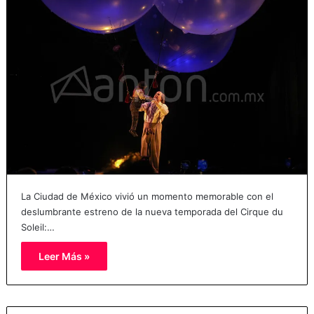
La Ciudad de México vivió un momento memorable con el
deslumbrante estreno de la nueva temporada del Cirque du
Soleil:…
Leer Más »