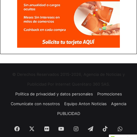
© Derechos Reservados 2015-2026, Agencia de Noticias y
Publicidad Por Internet Querétaro 360 SAS.
Política de privacidad y datos personales
Promociones
Comunícate con nosotros
Equipo Anton Noticias
Agencia
PUBLICIDAD
Facebook
X
Flickr
YouTube
Instagram
Telegram
TikTok
What