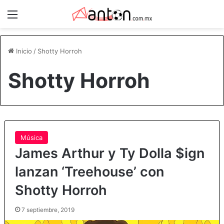
Menú
Inicio
/
Shotty Horroh
Shotty Horroh
Música
James Arthur y Ty Dolla $ign
lanzan ‘Treehouse’ con
Shotty Horroh
7 septiembre, 2019