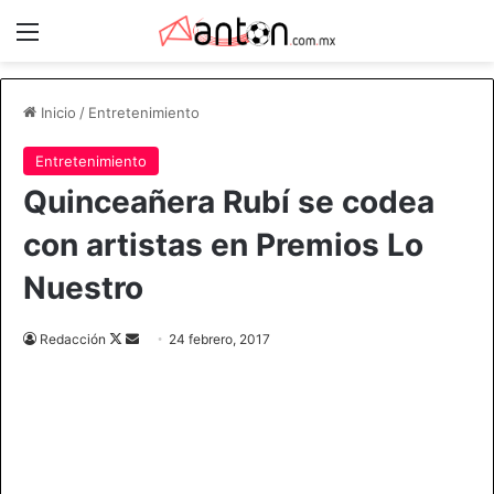
Menú
Inicio
/
Entretenimiento
Entretenimiento
Quinceañera Rubí se codea
con artistas en Premios Lo
Nuestro
Redacción
F
S
24 febrero, 2017
o
e
l
n
l
d
o
a
w
n