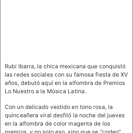
o
e
n
m
X
a
i
l
Rubí Ibarra, la chica mexicana que conquistó
las redes sociales con su famosa fiesta de XV
años, debutó aquí en la alfombra de Premios
Lo Nuestro a la Música Latina.
Con un delicado vestido en tono rosa, la
quinceañera viral desfiló la noche del jueves
en la alfombra de color magenta de los
premios, y no solo eso, sino que se “codeo”