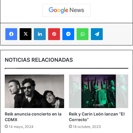
Facebook
X
LinkedIn
Pinterest
Messenger
WhatsApp
Telegram
NOTICIAS RELACIONADAS
Reik anuncia concierto en la
Reik y Carin León lanzan “El
CDMX
Correcto”
14 mayo, 2024
18 octubre, 2023