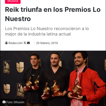
Música
Reik triunfa en los Premios Lo
Nuestro
Los Premios Lo Nuestro reconocieron a lo
mejor de la industria latina actual
Follow
Send
Redacción
25 febrero, 2019
on
an
X
email
Foto: Difusión