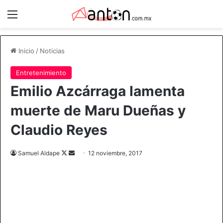
Menú
Inicio
/
Noticias
Entretenimiento
Emilio Azcárraga lamenta
muerte de Maru Dueñas y
Claudio Reyes
Samuel Aldape
F
S
12 noviembre, 2017
o
e
l
n
l
d
o
a
w
n