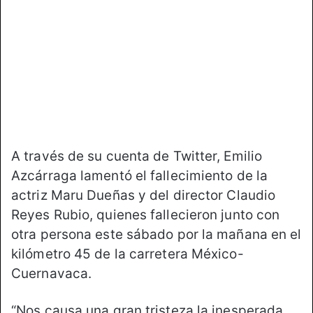
o
e
n
m
X
a
i
l
A través de su cuenta de Twitter, Emilio
Azcárraga lamentó el fallecimiento de la
actriz Maru Dueñas y del director Claudio
Reyes Rubio, quienes fallecieron junto con
otra persona este sábado por la mañana en el
kilómetro 45 de la carretera México-
Cuernavaca.
“Nos causa una gran tristeza la inesperada