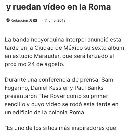
y ruedan vídeo en la Roma
Redacción
F
S
7 junio, 2018
o
e
l
n
La banda neoyorquina Interpol anunció esta
l
d
tarde en la Ciudad de México su sexto álbum
o
a
en estudio Marauder, que será lanzado el
w
n
o
e
próximo 24 de agosto.
n
m
X
a
Durante una conferencia de prensa, Sam
i
Fogarino, Daniel Kessler y Paul Banks
l
presentaron The Rover como su primer
sencillo y cuyo video se rodó esta tarde en
un edificio de la colonia Roma.
“Es uno de los sitios más inspiradores que