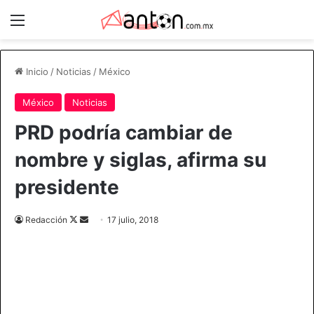
Menú
Inicio
/
Noticias
/
México
México
Noticias
PRD podría cambiar de
nombre y siglas, afirma su
presidente
Redacción
F
S
17 julio, 2018
o
e
l
n
l
d
o
a
w
n