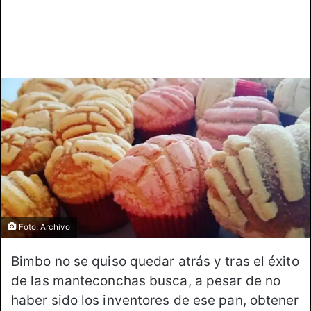
X
a
i
l
Foto: Archivo
Bimbo no se quiso quedar atrás y tras el éxito
de las manteconchas busca, a pesar de no
haber sido los inventores de ese pan, obtener