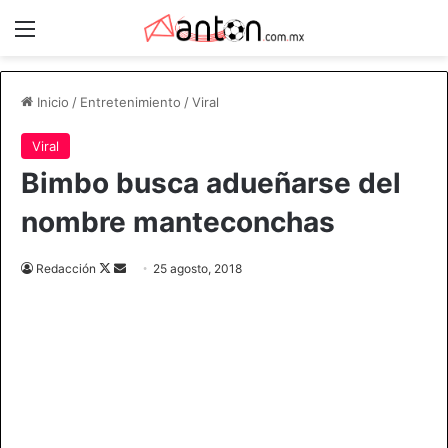
Menú
Inicio
/
Entretenimiento
/
Viral
Viral
Bimbo busca adueñarse del
nombre manteconchas
Redacción
F
S
25 agosto, 2018
o
e
l
n
l
d
o
a
w
n
o
e
n
m