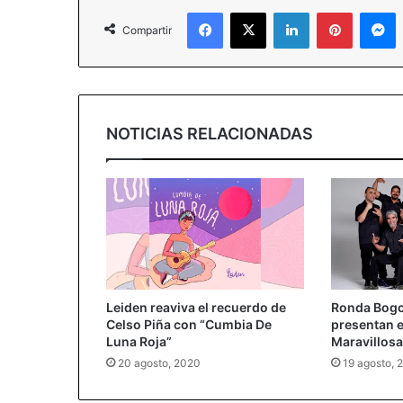
Facebook
X
LinkedIn
Pinterest
Messenger
Compartir
NOTICIAS RELACIONADAS
Leiden reaviva el recuerdo de
Ronda Bogo
Celso Piña con “Cumbia De
presentan 
Luna Roja”
Maravillosa
20 agosto, 2020
19 agosto, 