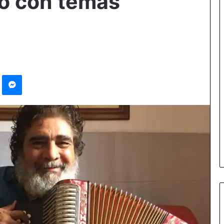
co con temas
st
Messenger