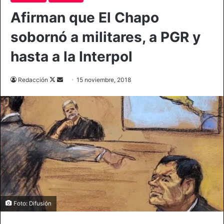
Afirman que El Chapo
sobornó a militares, a PGR y
hasta a la Interpol
Follow
Send
Redacción
15 noviembre, 2018
on
an
X
email
Foto: Difusión