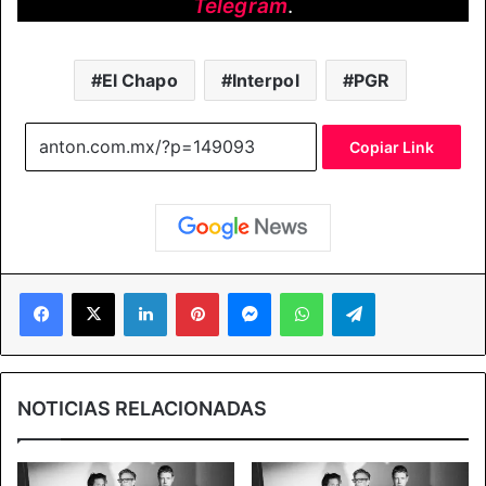
Telegram
.
El Chapo
Interpol
PGR
Copiar Link
Facebook
X
LinkedIn
Pinterest
Messenger
WhatsApp
Telegram
NOTICIAS RELACIONADAS