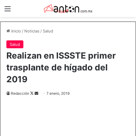
Menú
Inicio
/
Noticias
/
Salud
Salud
Realizan en ISSSTE primer
trasplante de hígado del
2019
Follow
Send
Redacción
7 enero, 2019
on
an
X
email