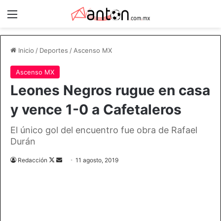
Menú
Inicio
/
Deportes
/
Ascenso MX
Ascenso MX
Leones Negros rugue en casa
y vence 1-0 a Cafetaleros
El único gol del encuentro fue obra de Rafael
Durán
Follow
Send
Redacción
11 agosto, 2019
on
an
X
email