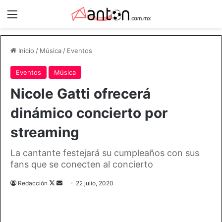
Menú
Inicio
/
Música
/
Eventos
Eventos
Música
Nicole Gatti ofrecerá
dinámico concierto por
streaming
La cantante festejará su cumpleaños con sus
fans que se conecten al concierto
Follow
Send
Redacción
22 julio, 2020
on
an
X
email