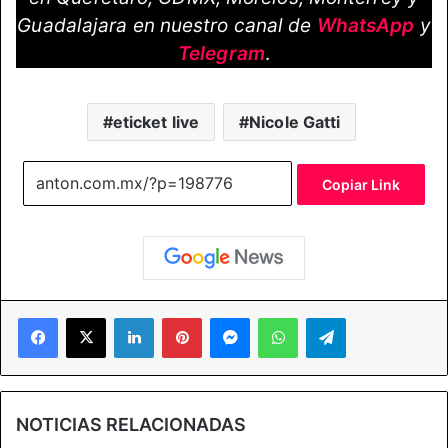
Guadalajara en nuestro canal de
WhatsApp
y
Telegram
.
eticket live
Nicole Gatti
Copiar Link
Facebook
X
LinkedIn
Pinterest
Messenger
WhatsApp
Telegram
NOTICIAS RELACIONADAS