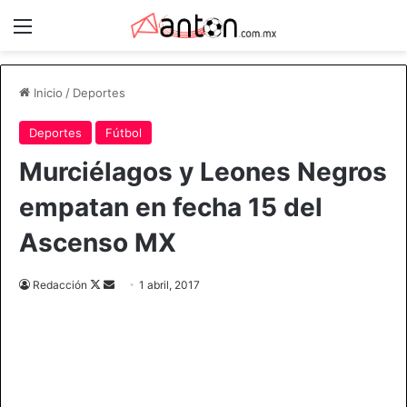
Menú
Inicio
/
Deportes
Deportes
Fútbol
Murciélagos y Leones Negros
empatan en fecha 15 del
Ascenso MX
Redacción
F
S
1 abril, 2017
o
e
l
n
l
d
o
a
w
n