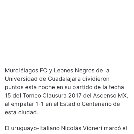
o
e
n
m
X
a
i
l
Murciélagos FC y Leones Negros de la
Universidad de Guadalajara dividieron
puntos esta noche en su partido de la fecha
15 del Torneo Clausura 2017 del Ascenso MX,
al empatar 1-1 en el Estadio Centenario de
esta ciudad.
El uruguayo-italiano Nicolás Vigneri marcó el