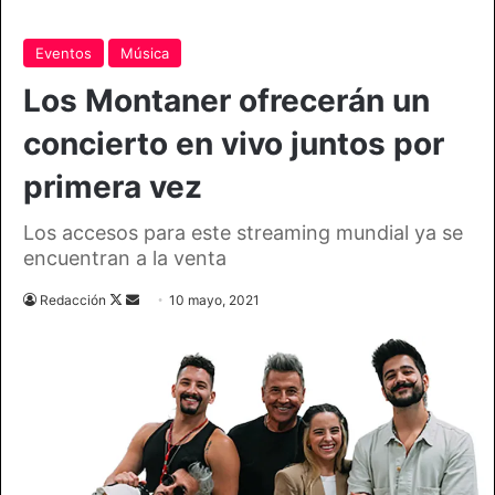
Eventos
Música
Los Montaner ofrecerán un
concierto en vivo juntos por
primera vez
Los accesos para este streaming mundial ya se
encuentran a la venta
Follow
Send
Redacción
10 mayo, 2021
on
an
X
email