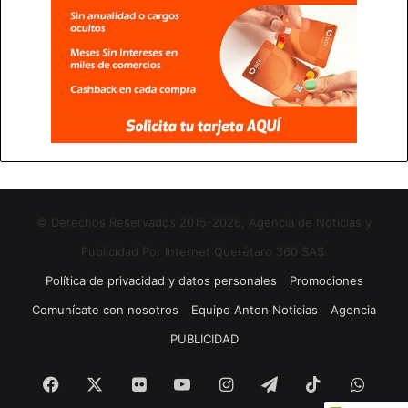
© Derechos Reservados 2015-2026, Agencia de Noticias y
Publicidad Por Internet Querétaro 360 SAS.
Política de privacidad y datos personales
Promociones
Comunícate con nosotros
Equipo Anton Noticias
Agencia
PUBLICIDAD
Facebook
X
Flickr
YouTube
Instagram
Telegram
TikTok
What