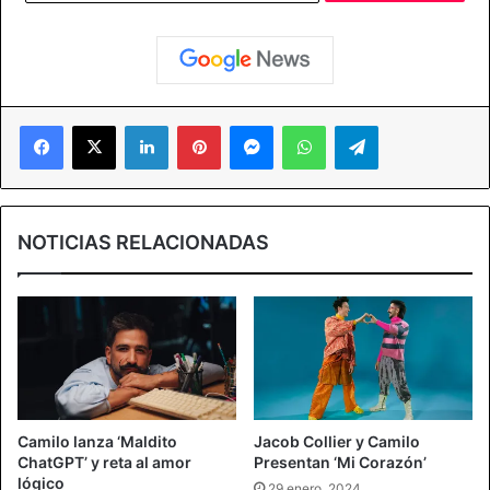
Facebook
X
LinkedIn
Pinterest
Messenger
WhatsApp
Telegram
NOTICIAS RELACIONADAS
Camilo lanza ‘Maldito
Jacob Collier y Camilo
ChatGPT’ y reta al amor
Presentan ‘Mi Corazón’
lógico
29 enero, 2024