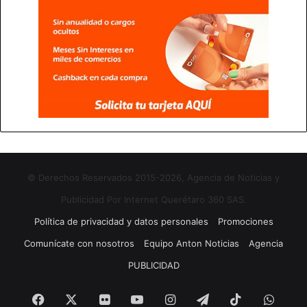
© Derechos Reservados 2015-2026, Agencia de Noticias y
Publicidad Por Internet Querétaro 360 SAS.
Política de privacidad y datos personales
Promociones
Comunícate con nosotros
Equipo Anton Noticias
Agencia
PUBLICIDAD
Facebook
X
Flickr
YouTube
Instagram
Telegram
TikTok
What